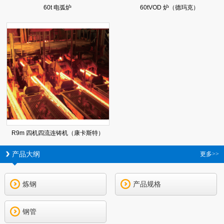
60t 电弧炉
60tVOD 炉（德玛克）
R9m 四机四流连铸机（康卡斯特）
产品大纲
更多>>
炼钢
产品规格
钢管