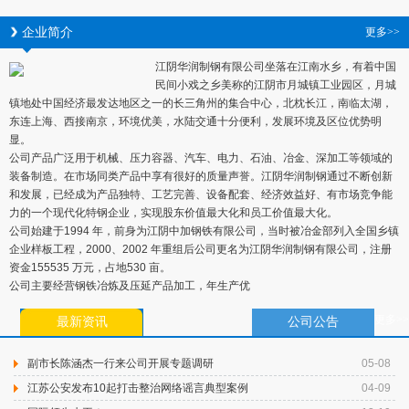
企业简介
更多>>
江阴华润制钢有限公司坐落在江南水乡，有着中国
民间小戏之乡美称的江阴市月城镇工业园区，月城
镇地处中国经济最发达地区之一的长三角州的集合中心，北枕长江，南临太湖，
东连上海、西接南京，环境优美，水陆交通十分便利，发展环境及区位优势明
显。
公司产品广泛用于机械、压力容器、汽车、电力、石油、冶金、深加工等领域的
装备制造。在市场同类产品中享有很好的质量声誉。江阴华润制钢通过不断创新
和发展，已经成为产品独特、工艺完善、设备配套、经济效益好、有市场竞争能
力的一个现代化特钢企业，实现股东价值最大化和员工价值最大化。
公司始建于1994 年，前身为江阴中加钢铁有限公司，当时被冶金部列入全国乡镇
企业样板工程，2000、2002 年重组后公司更名为江阴华润制钢有限公司，注册
资金155535 万元，占地530 亩。
公司主要经营钢铁冶炼及压延产品加工，年生产优
更多>>
最新资讯
公司公告
副市长陈涵杰一行来公司开展专题调研
05-08
江苏公安发布10起打击整治网络谣言典型案例
04-09