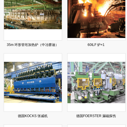
35m 环形管坯加热炉（中冶赛迪）
60tLF 炉×1
德国KOCKS 张减机
德国FOERSTER 漏磁探伤